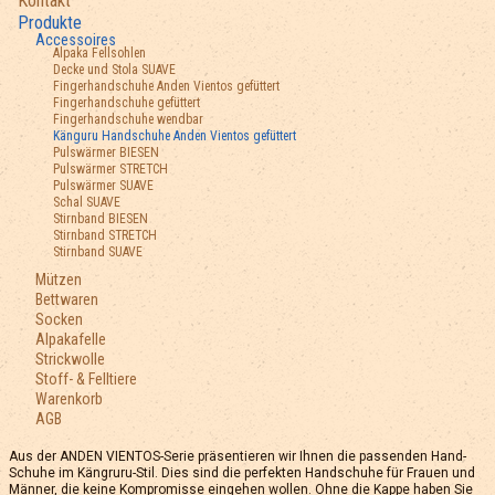
Kontakt
Produkte
Accessoires
Alpaka Fellsohlen
Decke und Stola SUAVE
Fingerhandschuhe Anden Vientos gefüttert
Fingerhandschuhe gefüttert
Fingerhandschuhe wendbar
Känguru Handschuhe Anden Vientos gefüttert
Pulswärmer BIESEN
Pulswärmer STRETCH
Pulswärmer SUAVE
Schal SUAVE
Stirnband BIESEN
Stirnband STRETCH
Stirnband SUAVE
Mützen
Bettwaren
Socken
Alpakafelle
Strickwolle
Stoff- & Felltiere
Warenkorb
AGB
Aus der ANDEN VIENTOS-Serie präsentieren wir Ihnen die passenden Hand-
Schuhe im Kängruru-Stil. Dies sind die perfekten Handschuhe für Frauen und
Männer, die keine Kompromisse eingehen wollen. Ohne die Kappe haben Sie