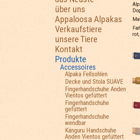
Alp
über uns
Dop
Appaloosa Alpakas
Mat
Verkaufstiere
Far
rot
unsere Tiere
Kontakt
Produkte
Accessoires
Alpaka Fellsohlen
Decke und Stola SUAVE
Fingerhandschuhe Anden
Vientos gefüttert
Fingerhandschuhe
gefüttert
Fingerhandschuhe
wendbar
Känguru Handschuhe
Anden Vientos gefüttert