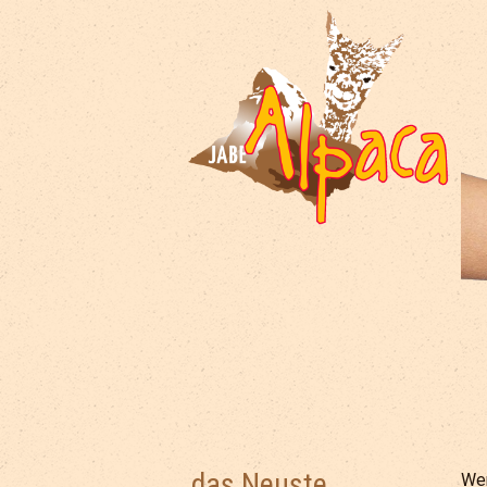
das Neuste
Wen