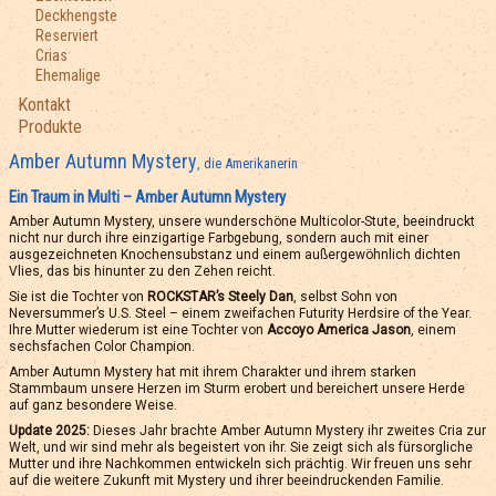
Deckhengste
Reserviert
Crias
Ehemalige
Kontakt
Produkte
Amber Autumn Mystery
, die Amerikanerin
Ein Traum in Multi – Amber Autumn Mystery
Amber Autumn Mystery, unsere wunderschöne Multicolor-Stute, beeindruckt
nicht nur durch ihre einzigartige Farbgebung, sondern auch mit einer
ausgezeichneten Knochensubstanz und einem außergewöhnlich dichten
Vlies, das bis hinunter zu den Zehen reicht.
Sie ist die Tochter von
ROCKSTAR’s Steely Dan
, selbst Sohn von
Neversummer’s U.S. Steel – einem zweifachen Futurity Herdsire of the Year.
Ihre Mutter wiederum ist eine Tochter von
Accoyo America Jason
, einem
sechsfachen Color Champion.
Amber Autumn Mystery hat mit ihrem Charakter und ihrem starken
Stammbaum unsere Herzen im Sturm erobert und bereichert unsere Herde
auf ganz besondere Weise.
Update 2025:
Dieses Jahr brachte Amber Autumn Mystery ihr zweites Cria zur
Welt, und wir sind mehr als begeistert von ihr. Sie zeigt sich als fürsorgliche
Mutter und ihre Nachkommen entwickeln sich prächtig. Wir freuen uns sehr
auf die weitere Zukunft mit Mystery und ihrer beeindruckenden Familie.