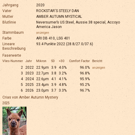
Jahrgang
2020
Vater
ROCKSTAR'S STEELY DAN
Mutter
AMBER AUTUMN MYSTICAL
Blutlinie
Neversumer’s US Steel, Aussie.38 special, Accoyo
America Jason
Stammbaum
anzeigen
Farbe
ARI DB 410, LSG 401
Lineare
93.4 Punkte 2022 (28.8/27.0/37.6)
Beschreibung
Faserwerte
Vlies-Nummer
Jahr
Mikron
SD
>30
Comfort Factor
Bericht
2
2022
22.9µm
3.9
4.0%
96.0%
anzeigen
3
2023
22.7µm
3.8
3.2%
96.8%
4
2024
22.6µm
4.1
4.1%
95.9%
5
2025
23.4µm
3.9
4.8%
95.2%
6
2026
23.0µm
3.7
3.3%
96.7%
Crias von Amber Autumn Mystery
2025