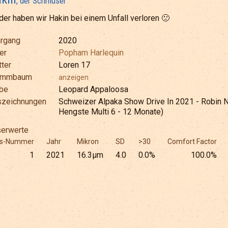
, der Schmuser
der haben wir Hakin bei einem Unfall verloren 🙁
rgang
2020
er
Popham Harlequin
ter
Loren 17
ammbaum
anzeigen
be
Leopard Appaloosa
szeichnungen
Schweizer Alpaka Show Drive In 2021 - Robin N
Hengste Multi 6 - 12 Monate)
erwerte
es-Nummer
Jahr
Mikron
SD
>30
Comfort Factor
1
2021
16.3µm
4.0
0.0%
100.0%