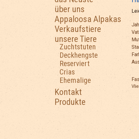
über uns
Lei
Appaloosa Alpakas
Jah
Verkaufstiere
Vat
unsere Tiere
Mut
Zuchtstuten
St
Deckhengste
Far
Au
Reserviert
Crias
Ehemalige
Fas
Vli
Kontakt
Produkte