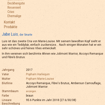
Deckhengste
Reserviert
Crias
Ehemalige
Kontakt
Produkte
Jabe Luis
, der Smarte
Luis ist das zweite Cria von Marie-Louise. Mit seinem bewollten Kopf sieht er
aus wie ein Teddybär, einfach zuckersüss… Nach einigen Monaten hat er ein
sehr schönes und feines Vlies entwickelt.
In ihm vereinen sich berühmte Ahnen wie Jolimont Warrior, Accoyo Remarque
und Fibre’s Brutus.
Jahrgang
2017
Vater
Popham Harlequin
Mutter
Popham Marie-Louise
Blutlinie
Accoyo Remarque, Fibre's Brutus, Ambersun Camouflage,
Jolimont Warrior
Stammbaum
anzeigen
Farbe
braun
Lineare
95.6 Punkte im Jahr 2018 (27.6/30/38)
Beschreibung