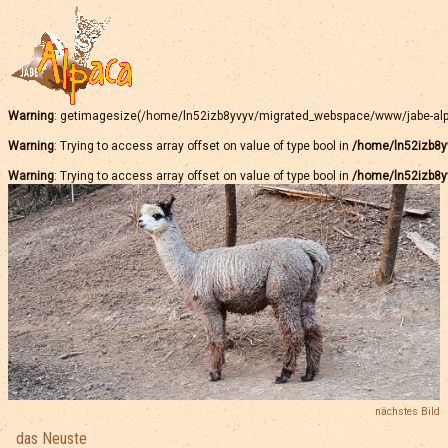
Warning
: getimagesize(/home/ln52izb8yvyv/migrated_webspace/www/jabe-alpaca
Warning
: Trying to access array offset on value of type bool in
/home/ln52izb8y
Warning
: Trying to access array offset on value of type bool in
/home/ln52izb8y
nächstes Bild
das Neuste