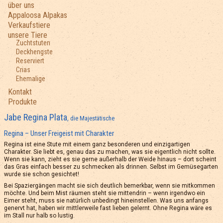
über uns
Appaloosa Alpakas
Verkaufstiere
unsere Tiere
Zuchtstuten
Deckhengste
Reserviert
Crias
Ehemalige
Kontakt
Produkte
Jabe Regina Plata
, die Majestätische
Regina – Unser Freigeist mit Charakter
Regina ist eine Stute mit einem ganz besonderen und einzigartigen
Charakter. Sie liebt es, genau das zu machen, was sie eigentlich nicht sollte.
Wenn sie kann, zieht es sie gerne außerhalb der Weide hinaus – dort scheint
das Gras einfach besser zu schmecken als drinnen. Selbst im Gemüsegarten
wurde sie schon gesichtet!
Bei Spaziergängen macht sie sich deutlich bemerkbar, wenn sie mitkommen
möchte. Und beim Mist räumen steht sie mittendrin – wenn irgendwo ein
Eimer steht, muss sie natürlich unbedingt hineinstellen. Was uns anfangs
genervt hat, haben wir mittlerweile fast lieben gelernt. Ohne Regina wäre es
im Stall nur halb so lustig.