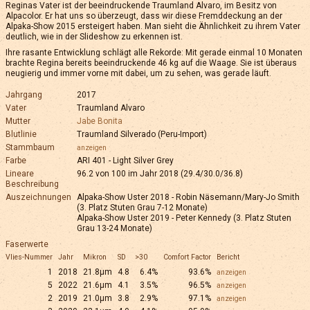
Reginas Vater ist der beeindruckende Traumland Alvaro, im Besitz von
Alpacolor. Er hat uns so überzeugt, dass wir diese Fremddeckung an der
Alpaka-Show 2015 ersteigert haben. Man sieht die Ähnlichkeit zu ihrem Vater
deutlich, wie in der Slideshow zu erkennen ist.
Ihre rasante Entwicklung schlägt alle Rekorde: Mit gerade einmal 10 Monaten
brachte Regina bereits beeindruckende 46 kg auf die Waage. Sie ist überaus
neugierig und immer vorne mit dabei, um zu sehen, was gerade läuft.
Jahrgang
2017
Vater
Traumland Alvaro
Mutter
Jabe Bonita
Blutlinie
Traumland Silverado (Peru-Import)
Stammbaum
anzeigen
Farbe
ARI 401 - Light Silver Grey
Lineare
96.2 von 100 im Jahr 2018 (29.4/30.0/36.8)
Beschreibung
Auszeichnungen
Alpaka-Show Uster 2018 - Robin Näsemann/Mary-Jo Smith
(3. Platz Stuten Grau 7-12 Monate)
Alpaka-Show Uster 2019 - Peter Kennedy (3. Platz Stuten
Grau 13-24 Monate)
Faserwerte
Vlies-Nummer
Jahr
Mikron
SD
>30
Comfort Factor
Bericht
1
2018
21.8µm
4.8
6.4%
93.6%
anzeigen
5
2022
21.6µm
4.1
3.5%
96.5%
anzeigen
2
2019
21.0µm
3.8
2.9%
97.1%
anzeigen