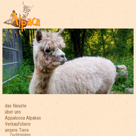
das Neuste
über uns
Appaloosa Alpakas
Verkaufstiere
unsere Tiere
Zuchtstuten