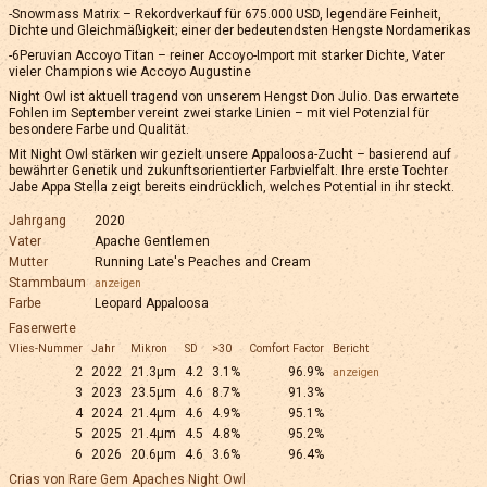
-Snowmass Matrix – Rekordverkauf für 675.000 USD, legendäre Feinheit,
Dichte und Gleichmäßigkeit; einer der bedeutendsten Hengste Nordamerikas
-6Peruvian Accoyo Titan – reiner Accoyo-Import mit starker Dichte, Vater
vieler Champions wie Accoyo Augustine
Night Owl ist aktuell tragend von unserem Hengst Don Julio. Das erwartete
Fohlen im September vereint zwei starke Linien – mit viel Potenzial für
besondere Farbe und Qualität.
Mit Night Owl stärken wir gezielt unsere Appaloosa-Zucht – basierend auf
bewährter Genetik und zukunftsorientierter Farbvielfalt. Ihre erste Tochter
Jabe Appa Stella zeigt bereits eindrücklich, welches Potential in ihr steckt.
Jahrgang
2020
Vater
Apache Gentlemen
Mutter
Running Late's Peaches and Cream
Stammbaum
anzeigen
Farbe
Leopard Appaloosa
Faserwerte
Vlies-Nummer
Jahr
Mikron
SD
>30
Comfort Factor
Bericht
2
2022
21.3µm
4.2
3.1%
96.9%
anzeigen
3
2023
23.5µm
4.6
8.7%
91.3%
4
2024
21.4µm
4.6
4.9%
95.1%
5
2025
21.4µm
4.5
4.8%
95.2%
6
2026
20.6µm
4.6
3.6%
96.4%
Crias von Rare Gem Apaches Night Owl