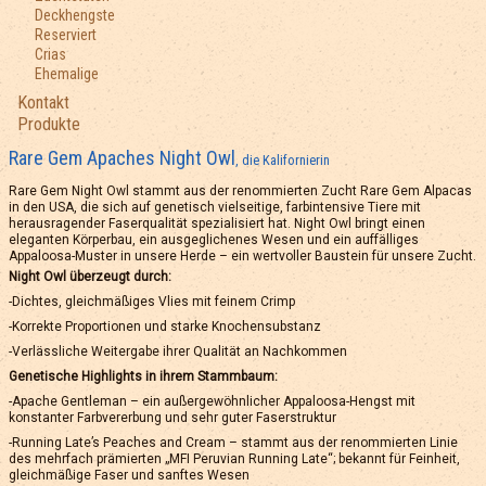
Deckhengste
Reserviert
Crias
Ehemalige
Kontakt
Produkte
Rare Gem Apaches Night Owl
, die Kalifornierin
Rare Gem Night Owl stammt aus der renommierten Zucht Rare Gem Alpacas
in den USA, die sich auf genetisch vielseitige, farbintensive Tiere mit
herausragender Faserqualität spezialisiert hat. Night Owl bringt einen
eleganten Körperbau, ein ausgeglichenes Wesen und ein auffälliges
Appaloosa-Muster in unsere Herde – ein wertvoller Baustein für unsere Zucht.
Night Owl überzeugt durch:
-Dichtes, gleichmäßiges Vlies mit feinem Crimp
-Korrekte Proportionen und starke Knochensubstanz
-Verlässliche Weitergabe ihrer Qualität an Nachkommen
Genetische Highlights in ihrem Stammbaum:
-Apache Gentleman – ein außergewöhnlicher Appaloosa-Hengst mit
konstanter Farbvererbung und sehr guter Faserstruktur
-Running Late’s Peaches and Cream – stammt aus der renommierten Linie
des mehrfach prämierten „MFI Peruvian Running Late“; bekannt für Feinheit,
gleichmäßige Faser und sanftes Wesen