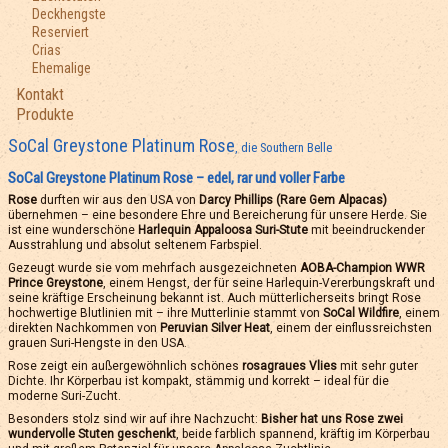
Deckhengste
Reserviert
Crias
Ehemalige
Kontakt
Produkte
SoCal Greystone Platinum Rose
, die Southern Belle
SoCal Greystone Platinum Rose – edel, rar und voller Farbe
Rose
durften wir aus den USA von
Darcy Phillips (Rare Gem Alpacas)
übernehmen – eine besondere Ehre und Bereicherung für unsere Herde. Sie
ist eine wunderschöne
Harlequin Appaloosa Suri-Stute
mit beeindruckender
Ausstrahlung und absolut seltenem Farbspiel.
Gezeugt wurde sie vom mehrfach ausgezeichneten
AOBA-Champion WWR
Prince Greystone
, einem Hengst, der für seine Harlequin-Vererbungskraft und
seine kräftige Erscheinung bekannt ist. Auch mütterlicherseits bringt Rose
hochwertige Blutlinien mit – ihre Mutterlinie stammt von
SoCal Wildfire
, einem
direkten Nachkommen von
Peruvian Silver Heat
, einem der einflussreichsten
grauen Suri-Hengste in den USA.
Rose zeigt ein außergewöhnlich schönes
rosagraues Vlies
mit sehr guter
Dichte. Ihr Körperbau ist kompakt, stämmig und korrekt – ideal für die
moderne Suri-Zucht.
Besonders stolz sind wir auf ihre Nachzucht:
Bisher hat uns Rose zwei
wundervolle Stuten geschenkt
, beide farblich spannend, kräftig im Körperbau