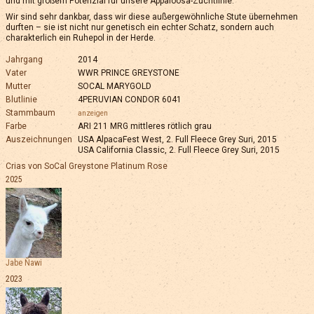
und mit großem Potenzial für unsere Appaloosa-Zuchtlinie.
Wir sind sehr dankbar, dass wir diese außergewöhnliche Stute übernehmen
durften – sie ist nicht nur genetisch ein echter Schatz, sondern auch
charakterlich ein Ruhepol in der Herde.
Jahrgang
2014
Vater
WWR PRINCE GREYSTONE
Mutter
SOCAL MARYGOLD
Blutlinie
4PERUVIAN CONDOR 6041
Stammbaum
anzeigen
Farbe
ARI 211 MRG mittleres rötlich grau
Auszeichnungen
USA AlpacaFest West, 2. Full Fleece Grey Suri, 2015
USA California Classic, 2. Full Fleece Grey Suri, 2015
Crias von SoCal Greystone Platinum Rose
2025
Jabe Ñawi
2023