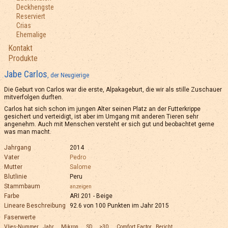
Deckhengste
Reserviert
Crias
Ehemalige
Kontakt
Produkte
Jabe Carlos
, der Neugierige
Die Geburt von Carlos war die erste, Alpakageburt, die wir als stille Zuschauer
mitverfolgen durften.
Carlos hat sich schon im jungen Alter seinen Platz an der Futterkrippe
gesichert und verteidigt, ist aber im Umgang mit anderen Tieren sehr
angenehm. Auch mit Menschen versteht er sich gut und beobachtet gerne
was man macht.
Jahrgang
2014
Vater
Pedro
Mutter
Salome
Blutlinie
Peru
Stammbaum
anzeigen
Farbe
ARI 201 - Beige
Lineare Beschreibung
92.6 von 100 Punkten im Jahr 2015
Faserwerte
Vlies-Nummer
Jahr
Mikron
SD
>30
Comfort Factor
Bericht